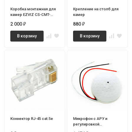
Коробка монтажная для
Крепление на столб для
камер EZVIZ CS-CMT-
камер
BOXA
2 000
880
₽
₽
В корзину
В корзину
Коннектор RJ-45 cat.5e
Микрофон с АРУ и
регулировкой
чувствительности