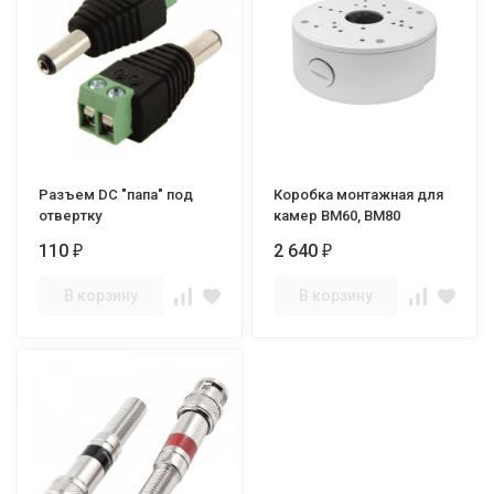
Разъем DC "папа" под
Коробка монтажная для
отвертку
камер BM60, BM80
110
2 640
₽
₽
В корзину
В корзину